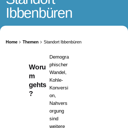
Ibbenbüren
Home
Themen
Standort Ibbenbüren
Demogra
phischer
Woru
Wandel,
m
Kohle-
gehts
Konversi
?
on,
Nahvers
orgung
sind
weitere