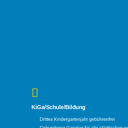
KiGa/Schule/Bildung
Drittes Kindergartenjahr gebührenfrei
Gebundener Ganztag für alle städtischen w