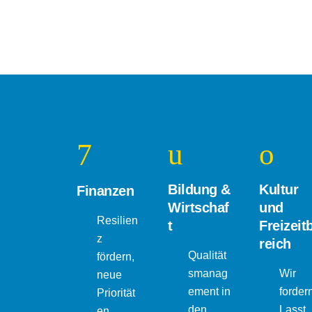
Bildung &
Kultur
Finanzen
Wirtschaf
und
Resilien
t
Freizeit
z
reich
Qualität
fördern,
smanag
Wir
neue
ement in
fordern
Priorität
den
Lasst
en