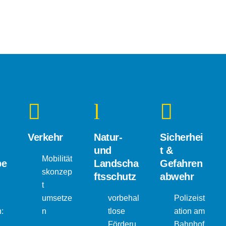
Verkehr
Natur-
Sicherhei
und
t &
Mobilität
be
Landscha
Gefahren
skonzep
ftsschutz
abwehr
t
umsetze
vorbehal
Polizeist
:
n
tlose
ation am
Förderu
Bahnhof