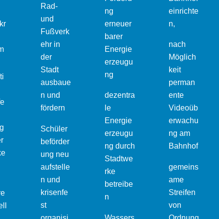
Rad-
ng
einrichte
und
kr
erneuer
n,
Fußverk
barer
ehr in
nach
im
Energie
der
Möglich
erzeugu
Stadt
keit
ng
ti
ausbaue
perman
n und
dezentra
ente
fe
fördern
le
Videoüb
Energie
erwachu
g
Schüler
erzeugu
ng am
r
beförder
ng durch
Bahnhof
ke
ung neu
Stadtwe
aufstelle
gemeins
rke
n und
ame
betreibe
krisenfe
Streifen
re
n
st
von
ll
organisi
Wassers
Ordnung