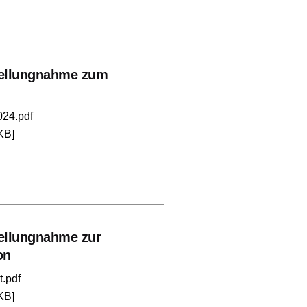
tellungnahme zum
024.pdf
KB]
tellungnahme zur
on
.pdf
KB]