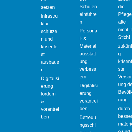
Schulen
die
setzen
einführe
Pflege
Infrastru
n
äfte
ktur
nicht 
Persona
schütze
Stich!
l- &
n und
Material
zukünf
krisenfe
ausstatt
g
st
ung
krisen
ausbaue
verbess
ste
n
ern
Versor
Digitalisi
ung de
Digitalisi
erung
Bevöl
erung
fördern
rung
vorantrei
&
ben
durch
vorantrei
besse
ben
Betreuu
materie
ngsschl
e und