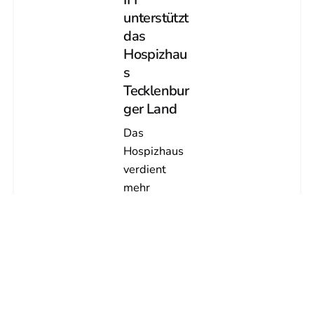
unterstützt
das
Hospizhau
s
Tecklenbur
ger Land
Das
Hospizhaus
verdient
mehr
Unterstützu
ng v.l.:
Andrea
Lüttmann,
Friedel
Beckmann,