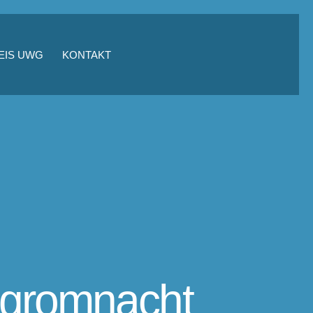
EIS UWG
KONTAKT
ogromnacht