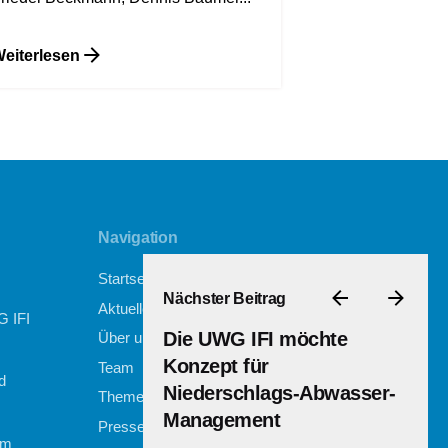
eiterlesen
Navigation
Startseite
Nächster Beitrag
Aktuelles
G IFI
Die UWG IFI möchte
Über uns
Konzept für
Team
d
Niederschlags-Abwasser-
Themen
Management
Presse
um