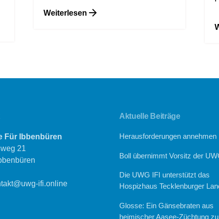
Weiterlesen
W
Aktuelle Beiträge
ive Für Ibbenbüren
Herausforderungen annehmen
sweg 21
Boll übernimmt Vorsitz der UW
bbenbüren
Die UWG IFI unterstützt das
takt@uwg-ifi.online
Hospizhaus Tecklenburger Lan
Glosse: Ein Gänsebraten aus
heimischer Aasee-Züchtung z