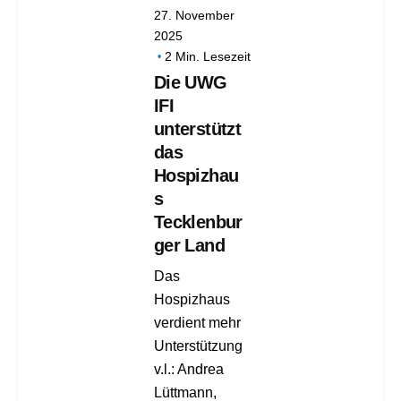
27. November
2025
2 Min. Lesezeit
Die UWG
IFI
unterstützt
das
Hospizhau
s
Tecklenbur
ger Land
Das
Hospizhaus
verdient mehr
Unterstützung
v.l.: Andrea
Lüttmann,