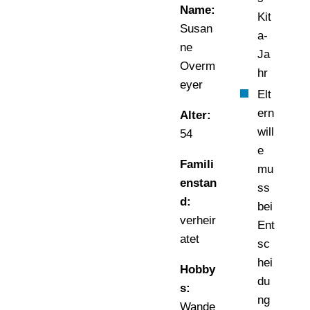
Name:
Kit
Susan
a-
ne
Ja
Overm
hr
eyer
Elt
ern
Alter:
will
54
e
Famili
mu
enstan
ss
d:
bei
verheir
Ent
atet
sc
hei
Hobby
du
s:
ng
Wande