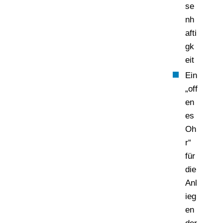
se
nh
afti
gk
eit
Ein
„off
en
es
Oh
r“
für
die
Anl
ieg
en