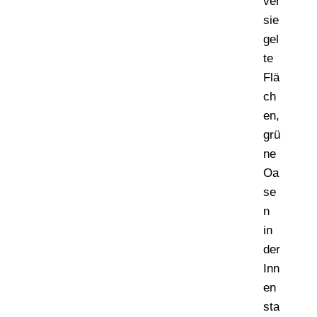
ver
sie
gel
te
Flä
ch
en,
grü
ne
Oa
se
n
in
der
Inn
en
sta