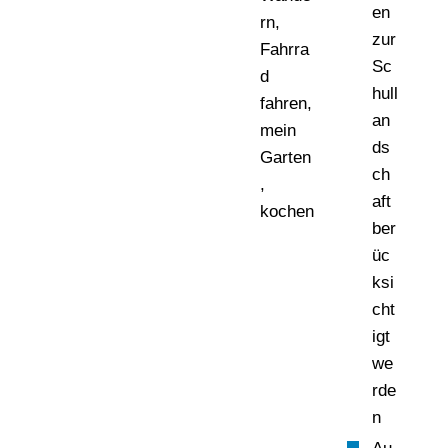
en
rn,
zur
Fahrra
Sc
d
hull
fahren,
an
mein
ds
Garten
ch
,
aft
kochen
ber
üc
ksi
cht
igt
we
rde
n