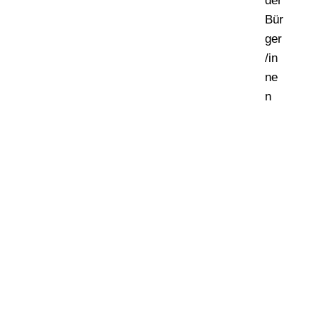
der
Bür
ger
/in
ne
n