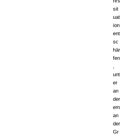
hrs
sit
uat
ion
ent
sc
här
fen
,
unt
er
an
der
em
an
der
Gr