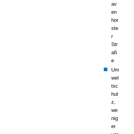
av
en
hor
ste
r
Str
aß
e
Um
wel
tsc
hut
z,
we
nig
er