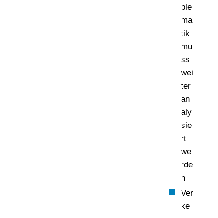
ble
ma
tik
mu
ss
wei
ter
an
aly
sie
rt
we
rde
n
Ver
ke