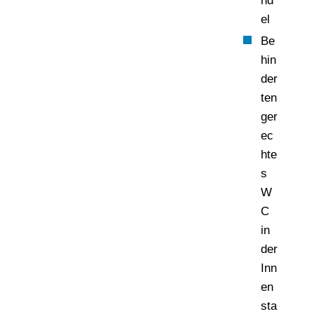
nd
el
Be
hin
der
ten
ger
ec
hte
s
W
C
in
der
Inn
en
sta