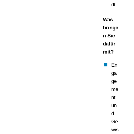
dt
Was
bringe
n Sie
dafür
mit?
En
ga
ge
me
nt
un
d
Ge
wis