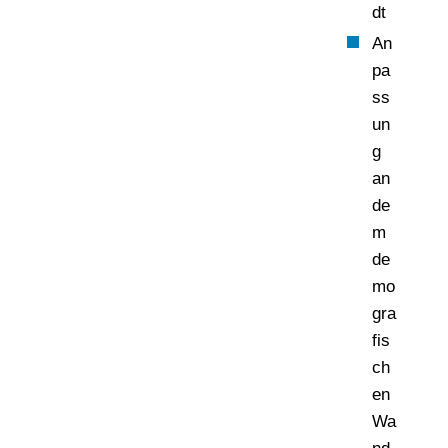
dt
An
pa
ss
un
g
an
de
m
de
mo
gra
fis
ch
en
Wa