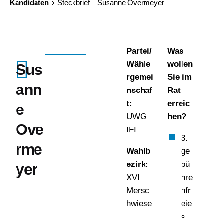
Kandidaten
Steckbrief – Susanne Overmeyer
Partei/
Was
Wähle
wollen
Sus
rgemei
Sie im
ann
nschaf
Rat
t:
erreic
e
UWG
hen?
Ove
IFI
3.
rme
Wahlb
ge
ezirk:
bü
yer
XVI
hre
Mersc
nfr
hwiese
eie
s