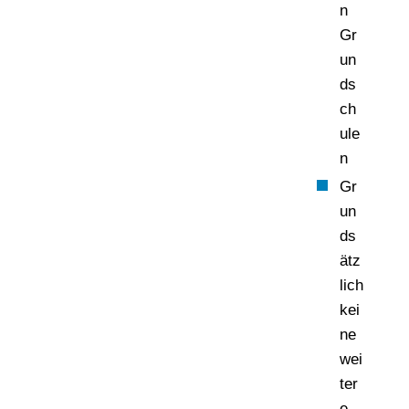
n
Gr
un
ds
ch
ule
n
Gr
un
ds
ätz
lich
kei
ne
wei
ter
e