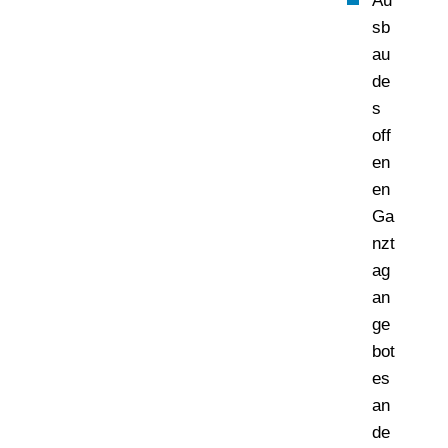
Au
sb
au
de
s
off
en
en
Ga
nzt
ag
an
ge
bot
es
an
de