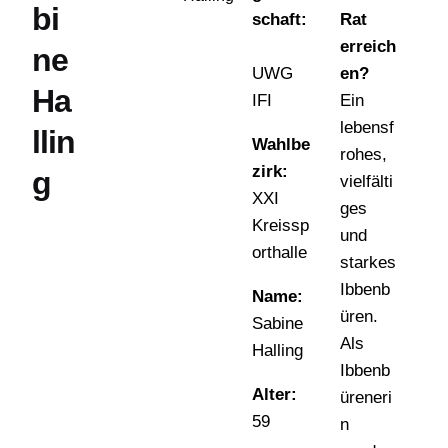
bi
schaft:
Rat
erreich
ne
UWG
en?
Ha
IFI
Ein
lebensf
llin
Wahlbe
rohes,
zirk:
g
vielfälti
XXI
ges
Kreissp
und
orthalle
starkes
Ibbenb
Name:
üren.
Sabine
Als
Halling
Ibbenb
Alter:
üreneri
59
n