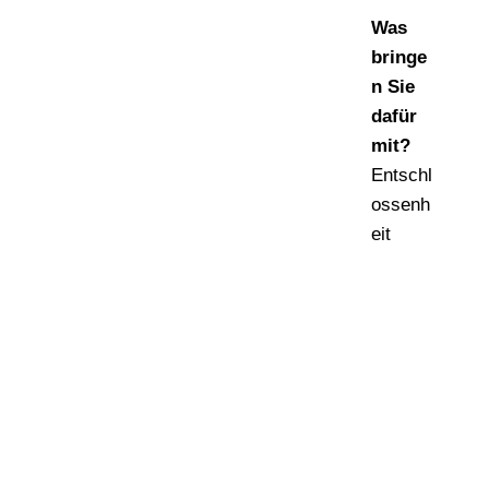
Was
bringe
n Sie
dafür
mit?
Entschl
ossenh
eit