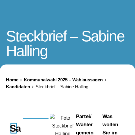
Steckbrief – Sabine
Halling
Home
Kommunalwahl 2025 – Wahlaussagen
Kandidaten
Steckbrief – Sabine Halling
Partei/
Was
Wähler
wollen
Sa
gemein
Sie im